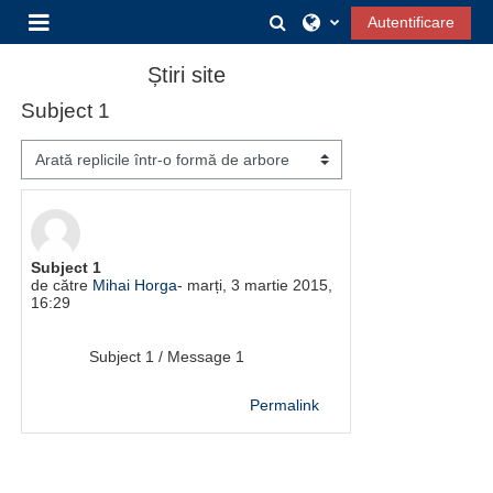
Sari la conţinutul principal
Afișați căutarea
Autentificare
Panou lateral
Știri site
Subject 1
Afişează mod
Număr de răspunsuri: 0
Subject 1
de către
Mihai Horga
-
marți, 3 martie 2015,
16:29
Subject 1 / Message 1
Permalink