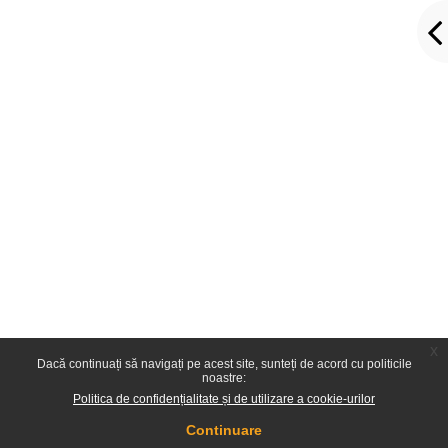
x
Dacă continuați să navigați pe acest site, sunteți de acord cu politicile
noastre:
Politica de confidențialitate și de utilizare a cookie-urilor
Continuare