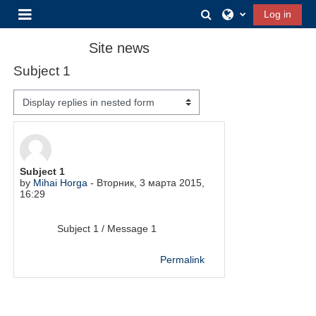
Негизги мазмунга өтүү
Toggle search input
Log in
Капталдагы панель
Site news
Subject 1
Display mode
Number of replies: 0
Subject 1
by
Mihai Horga
-
Вторник, 3 марта 2015,
16:29
Subject 1 / Message 1
Permalink